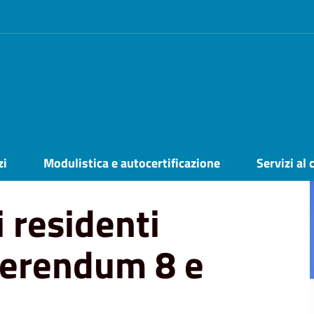
ll'estero per i referendum 8 e 9 giugno
zi
Modulistica e autocertificazione
Servizi al 
i residenti
eferendum 8 e