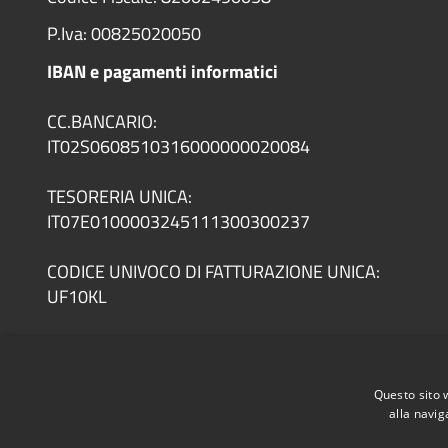
P.Iva: 00825020050
IBAN e pagamenti informatici
CC.BANCARIO:
IT02S0608510316000000020084
TESORERIA UNICA:
IT07E0100003245111300300237
CODICE UNIVOCO DI FATTURAZIONE UNICA:
UF10KL
Questo sito 
Accessibility
Privacy
Cookie
Sitemap
RPD/DPO
Dichi
alla navig