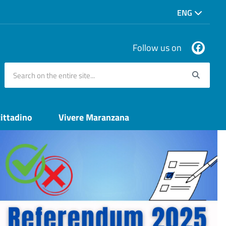
ENG
Follow us on
Search on the entire site...
Searc
cittadino
Vivere Maranzana