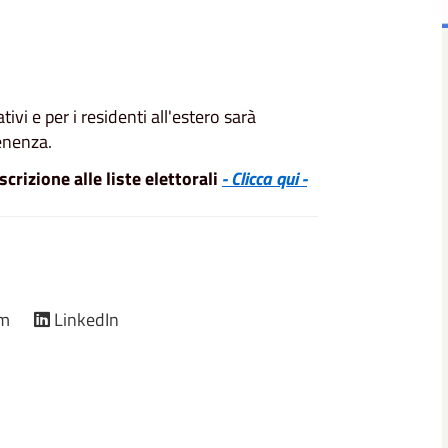
vi e per i residenti all'estero sarà
enenza.
crizione alle liste elettorali
- Clicca qui -
am
LinkedIn