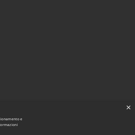
×
nzionamento e
Comune convenzionato
Astigov
nformazioni
Progetto
|
Convenzione
|
Adesioni