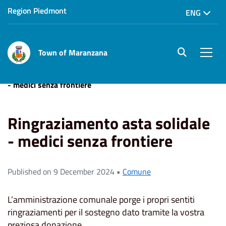
Region Piedmont
ENG
Town of Maranzana
site.searc
Men
Home
News
Comune
Ringraziamento asta solidale
- medici senza frontiere
Ringraziamento asta solidale
- medici senza frontiere
Published on 9 December 2024 •
Comune
L’amministrazione comunale porge i propri sentiti
ringraziamenti per il sostegno dato tramite la vostra
preziosa donazione.