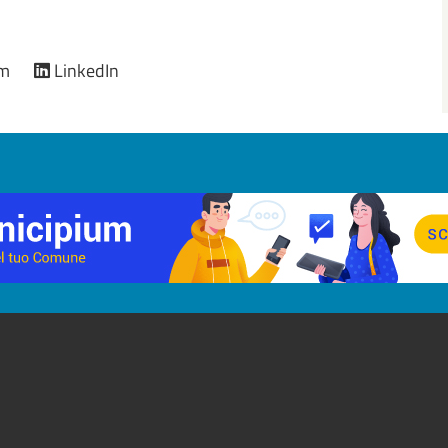
am
LinkedIn