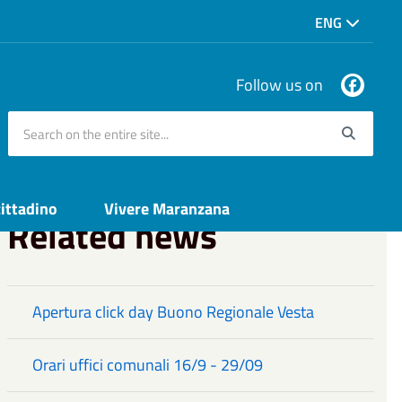
ENG
Follow us on
Search on the entire site...
Searc
cittadino
Vivere Maranzana
Related news
Apertura click day Buono Regionale Vesta
Orari uffici comunali 16/9 - 29/09