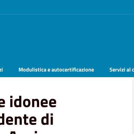
fficio di presidente di seggio elettorale -
zi
Modulistica e autocertificazione
Servizi al 
e idonee
idente di