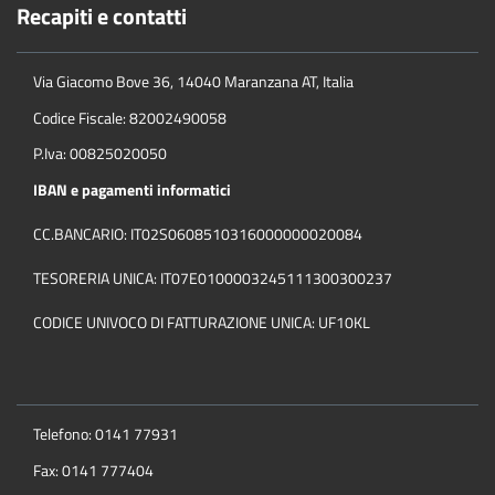
Recapiti e contatti
Via Giacomo Bove 36, 14040 Maranzana AT, Italia
Codice Fiscale: 82002490058
P.Iva: 00825020050
IBAN e pagamenti informatici
CC.BANCARIO: IT02S0608510316000000020084
TESORERIA UNICA: IT07E0100003245111300300237
CODICE UNIVOCO DI FATTURAZIONE UNICA: UF10KL
Telefono: 0141 77931
Fax: 0141 777404